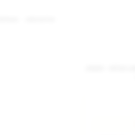
ERTINGGI
JOS55 DAFTAR
JOS55 - SITUS 