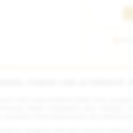
JOS55 
GENAL FUNGSI LINK ALTERNATIF J
solusi teknis yang dihadirkan
JOS55
untuk menjaga k
utamanya adalah menyediakan jalur cadangan r
, perawatan sistem (
maintenance
), atau pembatasan
natif ini, pengguna tidak perlu khawatir kehilang