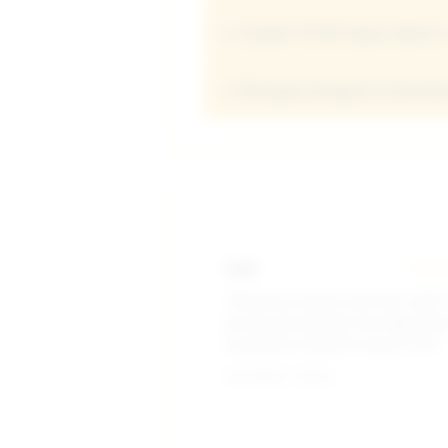
Pengguna cukup mendapatkan li
3. Apakah JOS55 dapat diakses 
yang digunakan, lalu menekan 
Ya, JOS55 dirancang dengan te
4. Mengapa pengguna membutuhka
seperti smartphone (Android & 
Informasi link alternatif terba
bebas dari gangguan koneksi ata
Andi
★★
"Aksesnya sangat cepat dan stabil.
pernah ada kendala saat digunakan
smartphone Android maupun iOS."
Terverifikasi - Hari Ini