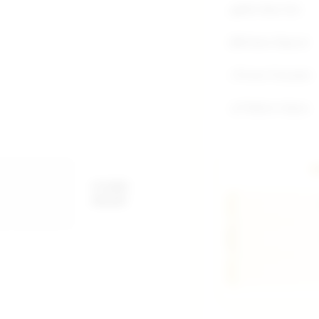
🔥
Win Rate Slot
💳
Sistem Deposit
⚡
Proses Transaksi
📱
Platform Utama
P
+4 lebih
banyak