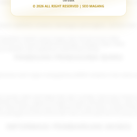
terbaik
i memungkinkan seluruh tampilan dan fungsi situs
© 2026 ALL RIGHT RESERVED | SEO MAGANG
ecara optimal melalui berbagai perangkat, antara lain
Tampilan seluler yang ringan dan hemat kuota data.
Performa visual maksimal dengan navigasi layar lebar.
rtabilitas dan kejelasan antarmuka visual.
PANDUAN PENGGUNA BARU
tama kali ingin mengakses JOS55 melalui link altern
n tautan alternatif diperoleh dari sumber informasi terper
an terbaru seperti Google Chrome, Mozilla Firefox, atau S
n alternatif pada kolom alamat URL dan tekan tombol
Ente
a pengguna (
username
) dan kata sandi (
password
) yang 
INFORMASI PEMBARUAN AKSES