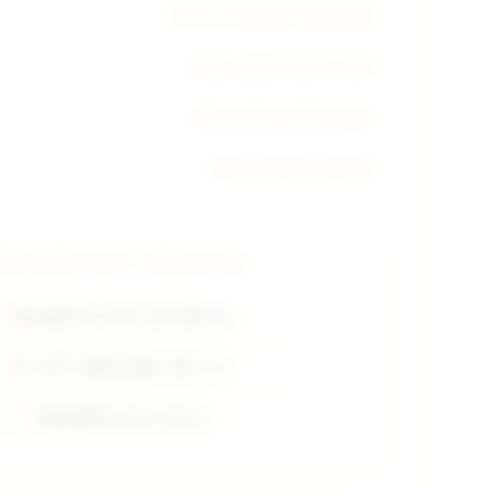
98.9% GAMPANG MENANG
Dana, QRIS, Bank Lokal
Kilat & Tanpa Potongan
Hiburan Modal Hemat
ROVIDER SLOT TERGACOR
PRAGMATIC PLAY (OLYMPUS)
PG SOFT (MAHJONG WAYS 2)
HABANERO (KOI GATE)