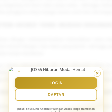
ng langsung ke basis data yang sama, sehingga kea
itas pengguna tetap terjaga secara utuh dan terintegra
STEM AKSES YANG MUDAH DIGUNA
akses dengan memprioritaskan kemudahan serta k
ibuat intuitif dengan tata letak yang bersih, sehing
tama tanpa hambatan.
a cukup memasukkan URL link alternatif resmi ke
likasi tambahan atau melakukan konfigurasi rumi
ga memastikan setiap interaksi berjalan responsif dan 
LOGIN
DUKUNGAN BERBAGAI PERANGKA
DAFTAR
bilitas kebutuhan pengguna modern, platform JOS55 
JOS55
: Situs Link Alternatif Dengan Akses Tanpa Hambatan